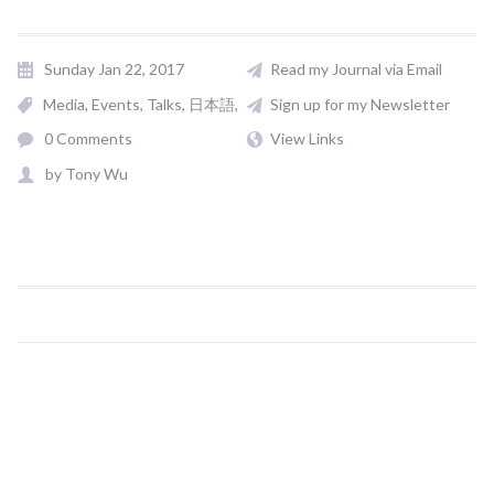
Sunday Jan 22, 2017
Read my Journal via Email
Media
Events, Talks
日本語
Sign up for my Newsletter
0 Comments
View Links
by
Tony Wu