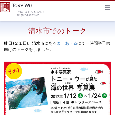
M
HOME
PHOTO-NATURALIST
ars gratia scientiae
JOURNAL
清水市でのトーク
昨日 (２１日)、清水市にある
ま・あ・る
にて一時間半子供
NEWSLETTER
向けのトークをしました。
PRINTS
STOCK
TRIPS
PROFILE